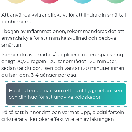
Att använda kyla är effektivt för att lindra din smärta i
benhinnorna.
I början av inflammationen, rekommenderas det att
använda kyla för att minska svullnad och bedöva
smärtan.
Känner du av smärta så applicerar du en ispackning
enligt 20/20 regeln. Du isar området i 20 minuter,
sedan tar du bort isen och väntar i 20 minuter innan
du isar igen. 3-4 gånger per dag.
Ha alltid en barriär, som ett tunt tyg, mellan isen
och din hud för att undvika köldskador.
På så sätt hinner ditt ben värmas upp, blodtillförseln
cirkulerar vilket ökar effektiviteten av läkningen.