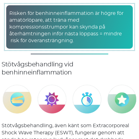
Risken för benhinneinflammation är högre för
amatörlöpare, att träna med
kompressionsstrumpor kan skynda på
återhämtningen inför nästa löppass = mindre
risk för överansträngning.
Stötvågsbehandling vid
benhinneinflammation
Stötvågsbehandling, även känt som Extracorporeal
Shock Wave Therapy (ESWT), fungerar genom att