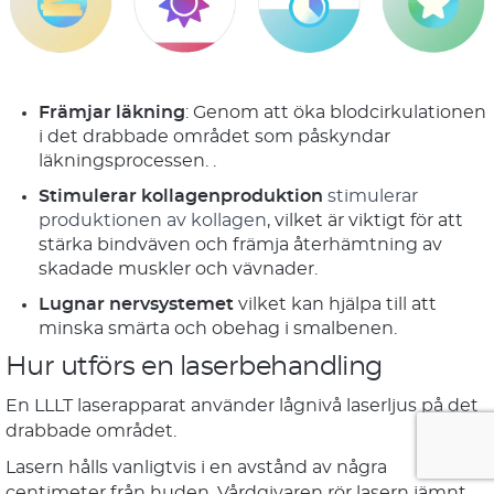
Främjar läkning
: Genom att öka blodcirkulationen
i det drabbade området som påskyndar
läkningsprocessen. .
Stimulerar kollagenproduktion
stimulerar
produktionen av kollagen
, vilket är viktigt för att
stärka bindväven och främja återhämtning av
skadade muskler och vävnader.
Lugnar nervsystemet
vilket kan hjälpa till att
minska smärta och obehag i smalbenen.
Hur utförs en laserbehandling
En LLLT laserapparat använder lågnivå laserljus på det
drabbade området.
Lasern hålls vanligtvis i en avstånd av några
centimeter från huden. Vårdgivaren rör lasern jämnt