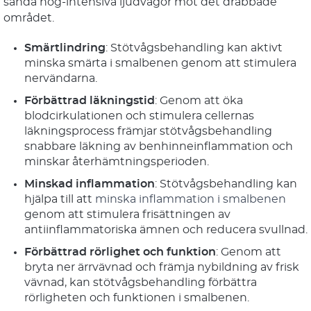
sända hög-intensiva ljudvågor mot det drabbade
området.
Smärtlindring
: Stötvågsbehandling kan aktivt
minska smärta i smalbenen genom att stimulera
nervändarna.
Förbättrad läkningstid
: Genom att öka
blodcirkulationen och stimulera cellernas
läkningsprocess främjar stötvågsbehandling
snabbare läkning av benhinneinflammation och
minskar återhämtningsperioden.
Minskad inflammation
: Stötvågsbehandling kan
hjälpa till att
minska inflammation i smalbenen
genom att stimulera frisättningen av
antiinflammatoriska ämnen och reducera svullnad.
Förbättrad rörlighet och funktion
: Genom att
bryta ner ärrvävnad och främja nybildning av frisk
vävnad, kan stötvågsbehandling förbättra
rörligheten och funktionen i smalbenen.